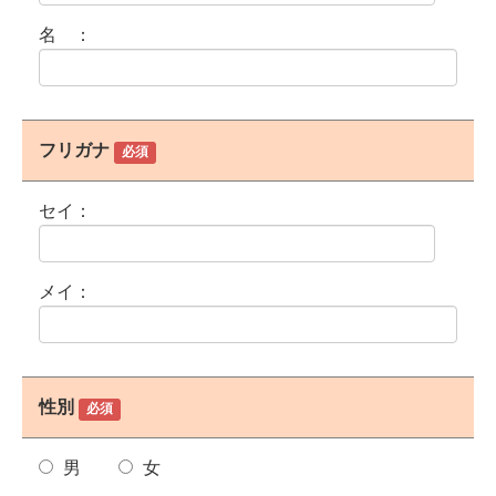
名 ：
フリガナ
必須
セイ：
メイ：
性別
必須
男
女