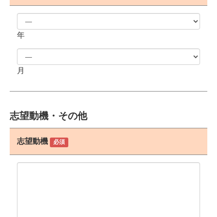
年
月
志望動機・その他
志望動機
必須