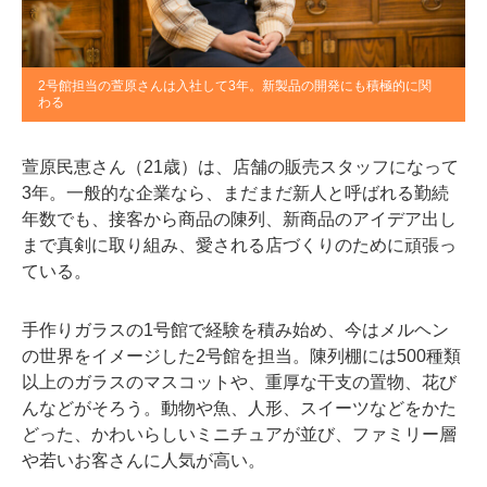
2号館担当の萱原さんは入社して3年。新製品の開発にも積極的に関
わる
萱原民恵さん（21歳）は、店舗の販売スタッフになって
3年。一般的な企業なら、まだまだ新人と呼ばれる勤続
年数でも、接客から商品の陳列、新商品のアイデア出し
まで真剣に取り組み、愛される店づくりのために頑張っ
ている。
手作りガラスの1号館で経験を積み始め、今はメルヘン
の世界をイメージした2号館を担当。陳列棚には500種類
以上のガラスのマスコットや、重厚な干支の置物、花び
んなどがそろう。動物や魚、人形、スイーツなどをかた
どった、かわいらしいミニチュアが並び、ファミリー層
や若いお客さんに人気が高い。