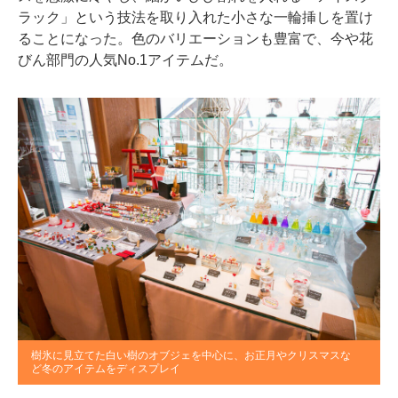
ラック」という技法を取り入れた小さな一輪挿しを置け
ることになった。色のバリエーションも豊富で、今や花
びん部門の人気
No.1
アイテムだ。
樹氷に見立てた白い樹のオブジェを中心に、お正月やクリスマスな
ど冬のアイテムをディスプレイ