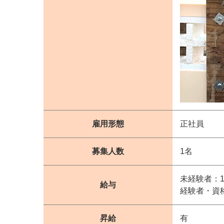
雇用形態
正社員
募集人数
1名
未経験者：19
給与
経験者・資格
昇給
有