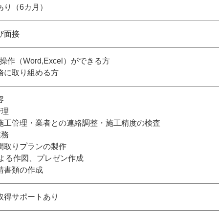
あり（6カ月）
び面接
作（Word,Excel）ができる方
務に取り組める方
容
管理
工管理・業者との連絡調整・施工精度の検査
業務
取りプランの製作
よる作図、プレゼン作成
書類の作成
取得サポートあり