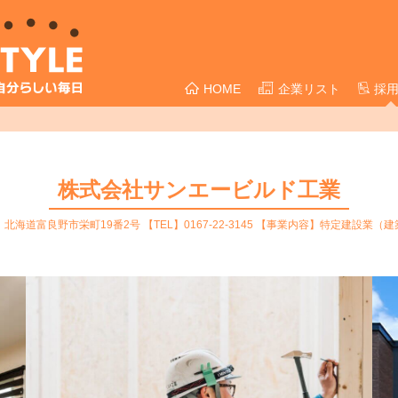
HOME
企業リスト
採
株式会社サンエービルド工業
北海道富良野市栄町19番2号 【TEL】0167-22-3145 【事業内容】特定建設業（