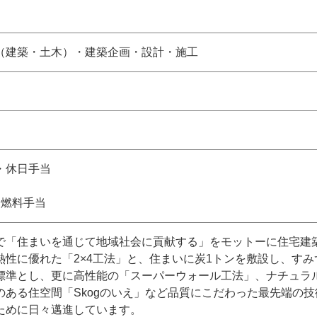
（建築・土木）・建築企画・設計・施工
・休日手当
・燃料手当
で「住まいを通じて地域社会に貢献する」をモットーに住宅建
熱性に優れた「2×4工法」と、住まいに炭1トンを敷設し、す
標準とし、更に高性能の「スーパーウォール工法」、ナチュラ
のある住空間「Skogのいえ」など品質にこだわった最先端の
ために日々邁進しています。