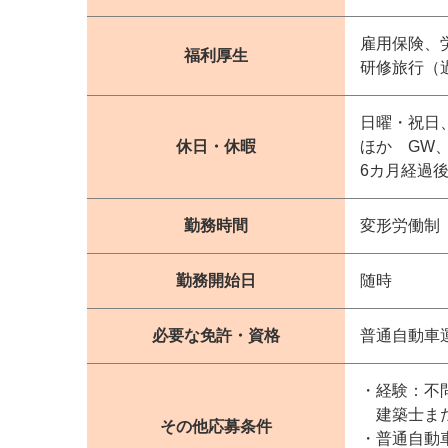
雇用保険、
福利厚生
研修旅行（
日曜・祝日
休日・休暇
ほか GW
6カ月経過後
勤務時間
変形労働制 
勤務開始日
随時
必要な免許・資格
普通自動車
・経験：不
建築士また
その他応募条件
・普通自動