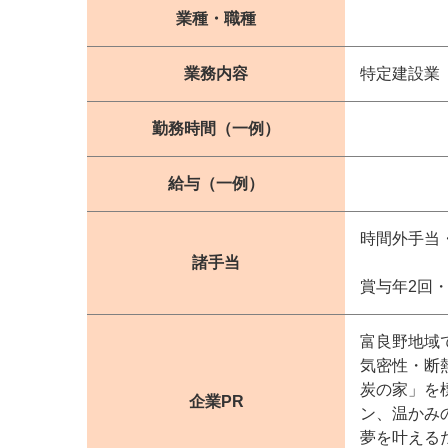
業種・職種
業務内容
特定建設業
勤務時間（一例）
給与（一例）
時間外手当
諸手当
賞与年2回
富良野地域
気密性・断
炭の家」を
企業PR
ン、温かみ
夢を叶える