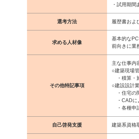
・試用期間
選考方法
履歴書およ
基本的なPC操
求める人材像
前向きに業
主な仕事内
○建築現場
・積算・施
その他特記事項
○建設設計
・住宅の間
・CADに
・各種申請
自己啓発支援
建築系資格